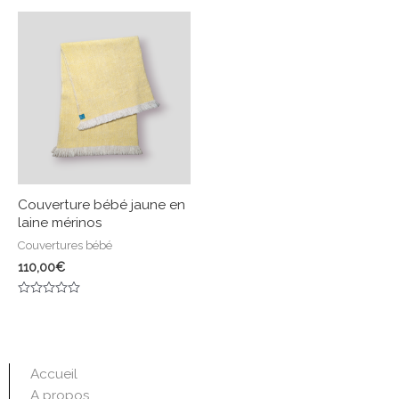
sur
sur
5
5
Couverture bébé jaune en
laine mérinos
Couvertures bébé
110,00
€
Note
0
sur
5
Accueil
A propos