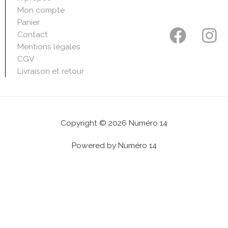
Mon compte
Panier
F
I
Contact
a
n
Mentions légales
CGV
c
s
Livraison et retour
e
t
b
a
o
g
Copyright © 2026 Numéro 14
o
r
Powered by Numéro 14
k
a
m